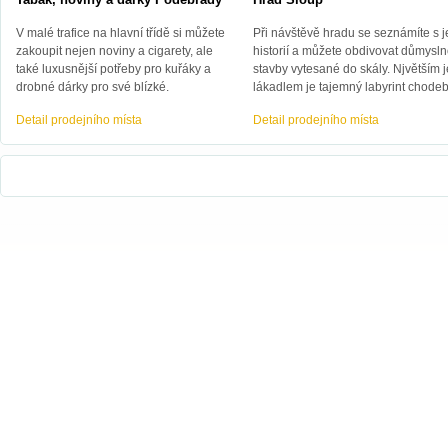
V malé trafice na hlavní třídě si můžete
Při návštěvě hradu se seznámíte s 
zakoupit nejen noviny a cigarety, ale
historií a můžete obdivovat důmysln
také luxusnější potřeby pro kuřáky a
stavby vytesané do skály. Njvětším 
drobné dárky pro své blízké.
lákadlem je tajemný labyrint chodeb
Detail prodejního místa
Detail prodejního místa