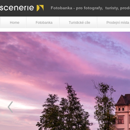
Fotobanka
- pro fotografy, turisty, pro
Home
Fotobanka
Turistické cíle
Prodejní místa