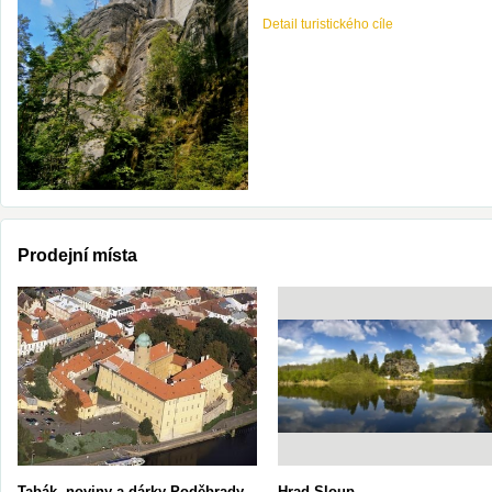
Detail turistického cíle
Prodejní místa
Tabák, noviny a dárky Poděbrady
Hrad Sloup