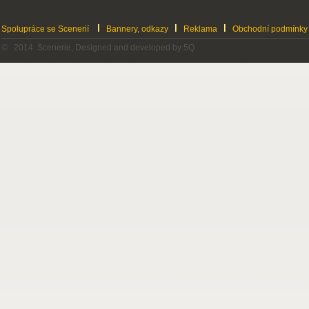
Spolupráce se Scenerií
Bannery, odkazy
Reklama
Obchodní podmínky
© 2014 Scenerie, Designed and developed by 5Q