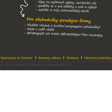
Spolupráce se Scenerií
Bannery, odkazy
Reklama
Obchodní podmínky
© 2014 Scenerie, Designed and developed by 5Q