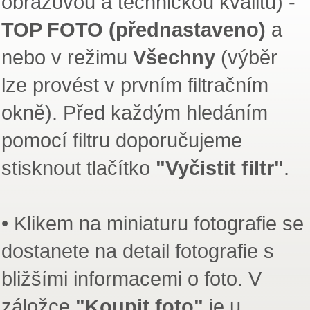
obrazovou a technickou kvalitu) -
TOP FOTO (přednastaveno)
a
nebo v režimu
Všechny
(výběr
lze provést v prvním filtračním
okně). Před každým hledáním
pomocí filtru doporučujeme
stisknout tlačítko
"Vyčistit filtr"
.
• Klikem na miniaturu fotografie se
dostanete na detail fotografie s
bližšími informacemi o foto. V
záložce
"Koupit foto"
je u