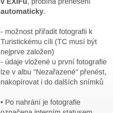
v EXIFu
, probíhá přenesení
automaticky
.
- možnost přiřadit fotografii k
Turistickému cíli (TC musí být
nejprve založen)
- údaje vložené u první fotografie
lze v albu "Nezařazené" přenést,
nakopírovat i do dalších snímků
• Po nahrání je fotografie
označena interním statusem