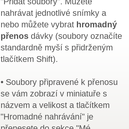
"Přidat soubory". Můžete
nahrávat jednotlivé snímky a
nebo můžete vybrat
hromadný
přenos
dávky (soubory označíte
standardně myší s přidrženým
tlačítkem Shift).
• Soubory připravené k přenosu
se vám zobrazí v miniatuře s
názvem a velikost a tlačítkem
"Hromadné nahrávání" je
přenesete do sekce "Mé