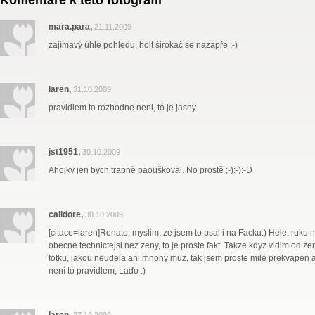
Komentáře k této fotografii
mara.para,
21.11.2009
zajímavý úhle pohledu, holt širokáč se nazapře ;-)
laren,
31.10.2009
pravidlem to rozhodne neni, to je jasny.
jst1951,
30.10.2009
Ahojky jen bych trapně paouškoval. No prostě ;-):-):-D
calidore,
30.10.2009
[citace=laren]Renato, myslim, ze jsem to psal i na Facku:) Hele, ruku n
obecne technictejsi nez zeny, to je proste fakt. Takze kdyz vidim od 
fotku, jakou neudela ani mnohy muz, tak jsem proste mile prekvapen a 
není to pravidlem, Laďo :)