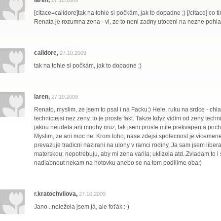
laren,
27.10.2009
[citace=calidore]tak na tohle si počkám, jak to dopadne ;) [/citace] co t
Renata je rozumna zena - vi, ze to neni zadny utoceni na nezne pohlav
calidore,
27.10.2009
tak na tohle si počkám, jak to dopadne ;)
laren,
27.10.2009
Renato, myslim, ze jsem to psal i na Facku:) Hele, ruku na srdce - chl
technictejsi nez zeny, to je proste fakt. Takze kdyz vidim od zeny tech
jakou neudela ani mnohy muz, tak jsem proste mile prekvapen a pochva
Myslim, ze ani moc ne. Krom toho, nase zdejsi spolecnost je vicemene
prevazuje tradicni nazirani na ulohy v ramci rodiny. Ja sam jsem libera
materskou; nepotrebuju, aby mi zena varila; uklizela atd..Zvladam to i
nadlabnout nekam na hotovku anebo se na tom podilime oba:)
r.kratochvilova,
27.10.2009
Jano ..neležela jsem já, ale foťák :-)