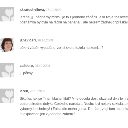
r.kratochvilova,
27.10.2009
larene, jj ..nádherný místo ..je to z jednoho záběru ..a ta tvoje "nesexist
poznámka by byla na fáčku na banána ...ale nejsem žádnej dr.práskal 
janavicari,
26.10.2009
pěkný záběr, vypadá to, že jsi skoro ležela na zemi... ?
calidore,
25.10.2009
jj, pěkný
laren,
23.10.2009
Sikulka, jak se Ti ten klaster libil? Mne docela dost, obzvlast diky te hist
bezprostredne dotyka Ceskeho naroda... Nechci byt nejaky sexista, al
vyborny i technicky!:) Fotka dle meho gusta. Doufam, ze ji tam uplatn
to expozicne jen z jednoho zaberu?