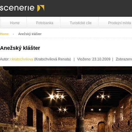
Home
Fotobanka
Turistické cíle
Prodejní místa
Home
Anežský klášter
Anežský klášter
Autor:
r.kratochvilova
(Kratochvílová Renata) | Vloženo: 23.10.2009 | Zobraze