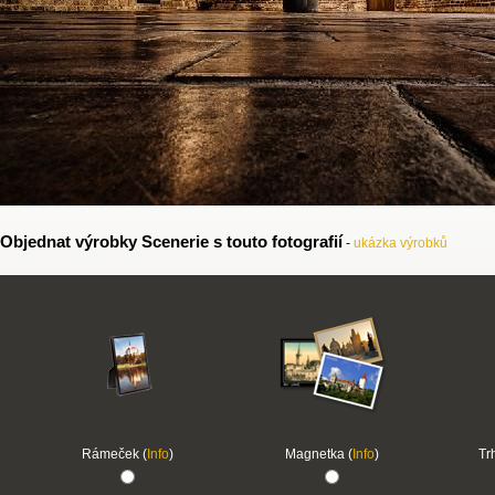
Objednat výrobky Scenerie s touto fotografií
-
ukázka výrobků
Rámeček (
Info
)
Magnetka (
Info
)
Tr