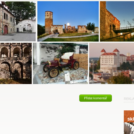
Přidat komentář
REKL