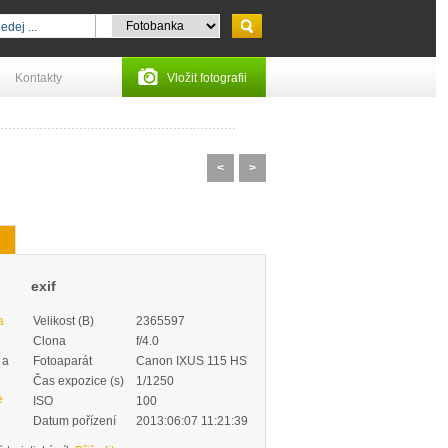
Kontakty
Vložit fotografii
<
>
exif
a
Velikost (B)
2365597
Clona
f/4.0
 a
Fotoaparát
Canon IXUS 115 HS
Čas expozice (s)
1/1250
e
ISO
100
Datum pořízení
2013:06:07 11:21:39