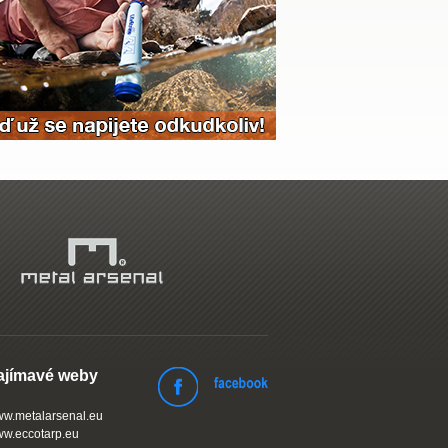
ajímavé weby
w.metalarsenal.eu
w.eccotarp.eu