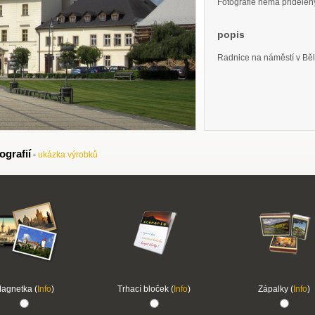
Fotografie nemá přidělený 
popis
Radnice na náměstí v B
ografií
-
ukázka výrobků
agnetka (
Info
)
Trhací bloček (
Info
)
Zápalky (
Info
)