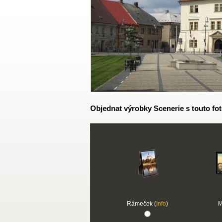
Objednat výrobky Scenerie s touto fot
Rámeček (
Info
)
M