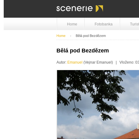
Home
Fotobanka
Turis
Home
Bělá pod Bezdězem
Bělá pod Bezdězem
Autor:
Emanuel
(Vejnar Emanuel) | Vloženo: 0