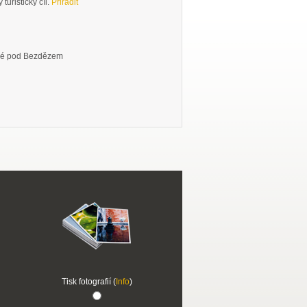
turistický cíl.
Přiřadit
ělé pod Bezdězem
Tisk fotografií (
Info
)