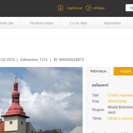
registrovat
přihlásit
tické cíle
Prodejní místa
Co se děje
Nápověda
3.02.2015 | Zobrazeno: 727x | ID: 900450018873
Informace
Koupit
zařazení
Stát
Česká republik
Kraj
středočeský
Mladá Boleslav
Region
okolí
Téma
města a vesnic