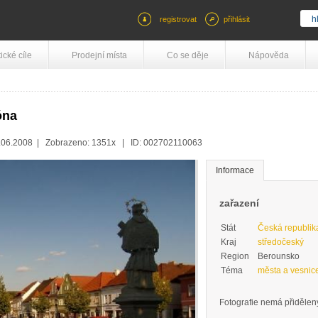
registrovat
přihlásit
tické cíle
Prodejní místa
Co se děje
Nápověda
óna
8.06.2008 | Zobrazeno: 1351x | ID: 002702110063
Informace
zařazení
Stát
Česká republik
Kraj
středočeský
Region
Berounsko
Téma
města a vesnic
Fotografie nemá přidělený 