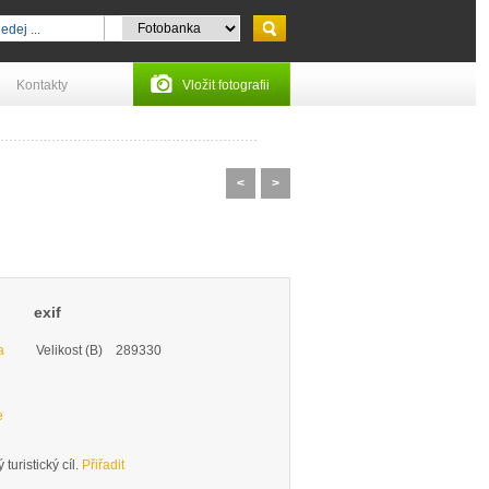
Kontakty
Vložit fotografii
<
>
exif
a
Velikost (B)
289330
e
turistický cíl.
Přiřadit