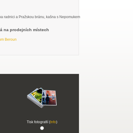
na radnici a Pražskou bránu, kašna s Nepomukem
vá na prodejních místech
rum Beroun
Tisk fotografií (
Info
)