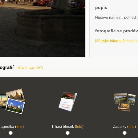
popis
Husovo náměstí, pohled 
fotografie se prodá
Městské informační cent
ografií
-
ukázka výrobků
agnetka (
Info
)
Trhací bloček (
Info
)
Zápalky (
Info
)