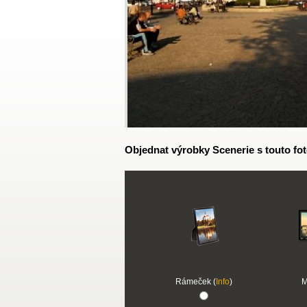
Objednat výrobky Scenerie s touto fot
Rámeček (
Info
)
M