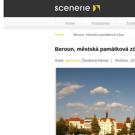
Home
Fotobanka
Turis
Home
Beroun, městská památková zóna
Beroun, městská památková z
Autor:
alenasus
(Šustrová Alena) | Vloženo: 1