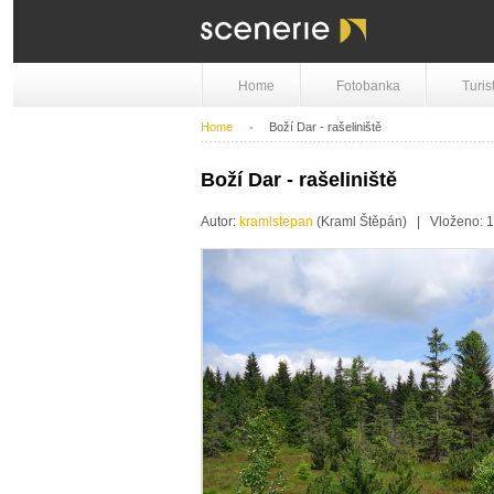
Home
Fotobanka
Turis
Home
Boží Dar - rašeliniště
Boží Dar - rašeliniště
Autor:
kramlstepan
(Kraml Štěpán) | Vloženo: 