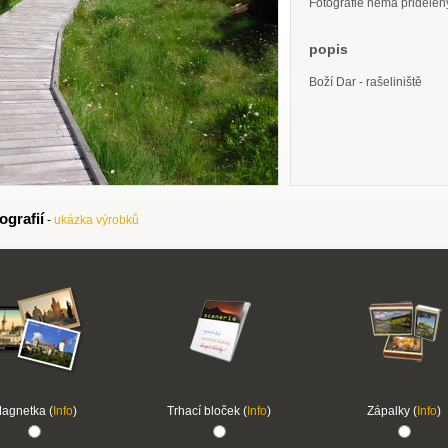
Fotografie nemá přidělený 
popis
Boží Dar - rašeliniště
ografií
-
ukázka výrobků
agnetka (
Info
)
Trhací bloček (
Info
)
Zápalky (
Info
)