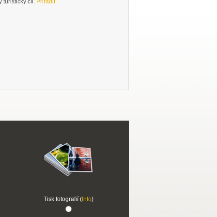
turistický cíl.
Přiřadit
Tisk fotografií (
Info
)