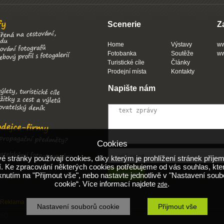
Scenerie
Z
Home
Výstavy
ww
Fotobanka
Soutěže
ww
Turistické cíle
Články
Prodejní místa
Kontakty
Napište nám
Cookies
 stránky používají cookies, díky kterým je prohlížení stránek příjem
. Ke zpracování některých cookies potřebujeme od vás souhlas, kte
iknutím na "Přijmout vše", nebo nastavte jednotlivě v "Nastavení soub
cookie“. Více informací najdete
.
zde
Reklama
Obchodní podmínky
Nápověda
Nastavení souborů cookie
Přijmout vše
 5Q