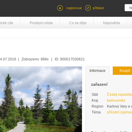
registrovat
přihlásit
tické cíle
Prodejní místa
Co se děje
Nápověda
14.07.2016 | Zobrazeno: 888x | ID: 900017030621
Informace
Koupit
zařazení
Stát
Česká republik
Kraj
karlovarský
Region
Karlovy Vary a 
Téma
přírodní zajímav