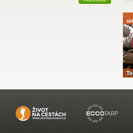
Přidat komentář
REKL