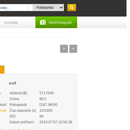
Kontakty
Vložit fotografii
<
>
exif
a
Velikost (B)
5717046
Clona
f/8.0
okolí
Fotoaparát
DSC-W530
osti
Čas expozice (s)
10/1600
ISO
80
Datum pořízení
2016:07:07 10:56:38