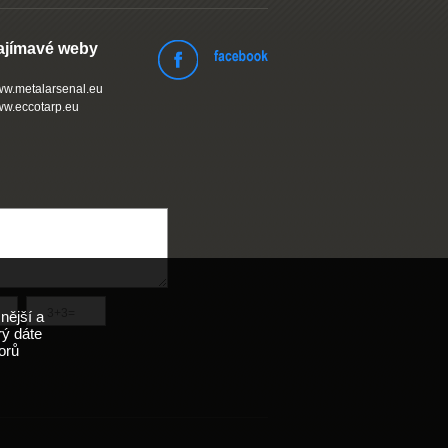
ajímavé weby
w.metalarsenal.eu
w.eccotarp.eu
nější a
rý dáte
orů