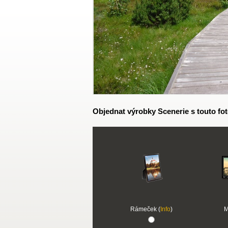
Objednat výrobky Scenerie s touto fot
Rámeček (
Info
)
M