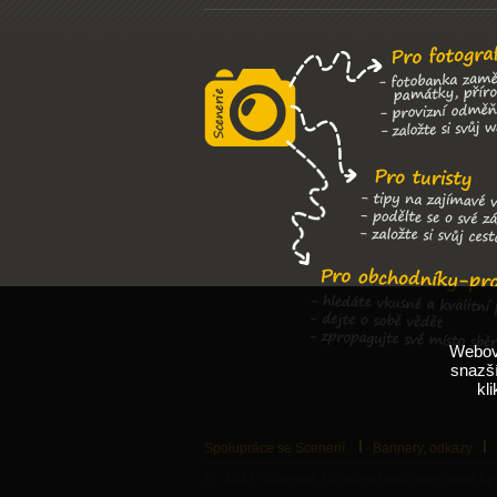
Webové
snazší
kl
Spolupráce se Scenerií
Bannery, odkazy
© 2014 Scenerie, Designed and developed by