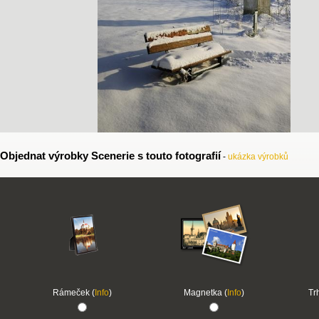
Objednat výrobky Scenerie s touto fotografií
-
ukázka výrobků
Rámeček (
Info
)
Magnetka (
Info
)
Tr