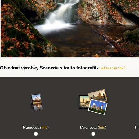
Objednat výrobky Scenerie s touto fotografií
-
ukázka výrobků
Rámeček (
Info
)
Magnetka (
Info
)
Tr