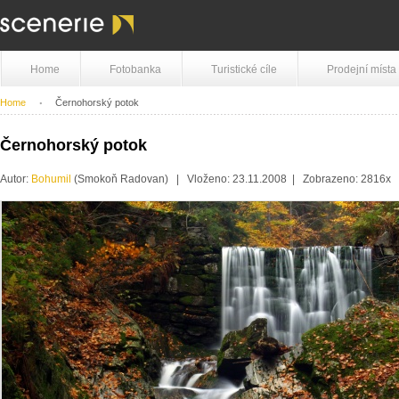
Home
Fotobanka
Turistické cíle
Prodejní místa
Home
Černohorský potok
Černohorský potok
Autor:
Bohumil
(Smokoň Radovan) | Vloženo: 23.11.2008 | Zobrazeno: 2816x 