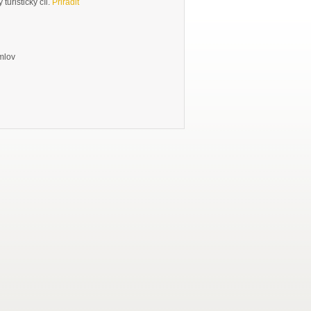
turistický cíl.
Přiřadit
mlov