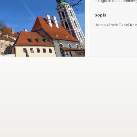
Fotografie nemá přidělený 
popis
Hrad a zámek Český Kru