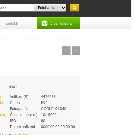
Kontakty
Vložit fotografii
<
>
exif
a
Velikost (B)
4476678
ký
Clona
f/3.1
Fotoaparát
COOLPIX L340
rze,
Čas expozice (s)
10/15000
ISO
80
Datum pořízení
0000:00:00 00:00:00