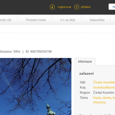
registrovat
přihlásit
tické cíle
Prodejní místa
Co se děje
Nápověda
brazeno: 595x | ID: 900795034796
Informace
zařazení
Stát
Česká republik
Kraj
českobudějovic
Region
Český Krumlov
Téma
hrady, zámky, tv
zříceniny