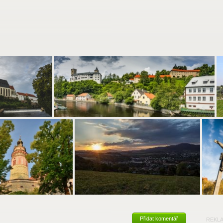
Přidat komentář
REKL