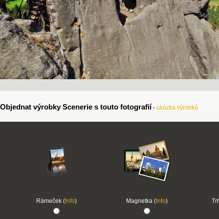
Objednat výrobky Scenerie s touto fotografií
-
ukázka výrobků
Rámeček (
Info
)
Magnetka (
Info
)
Tr