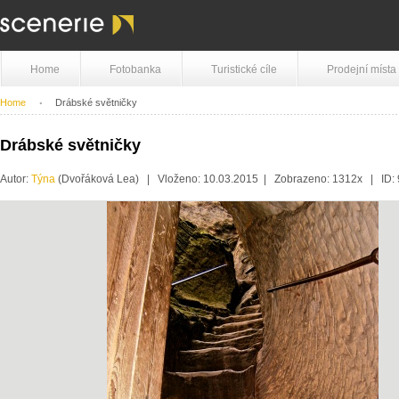
Home
Fotobanka
Turistické cíle
Prodejní místa
Home
Drábské světničky
Drábské světničky
Autor:
Týna
(Dvořáková Lea) | Vloženo: 10.03.2015 | Zobrazeno: 1312x | ID