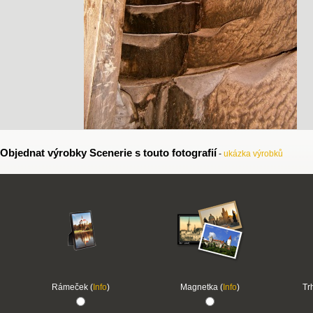
Objednat výrobky Scenerie s touto fotografií
-
ukázka výrobků
Rámeček (
Info
)
Magnetka (
Info
)
Tr