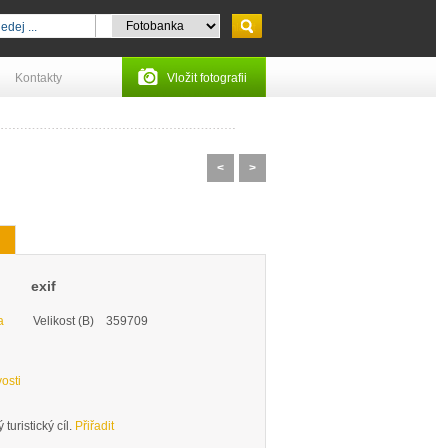
Kontakty
Vložit fotografii
<
>
exif
a
Velikost (B)
359709
osti
turistický cíl.
Přiřadit