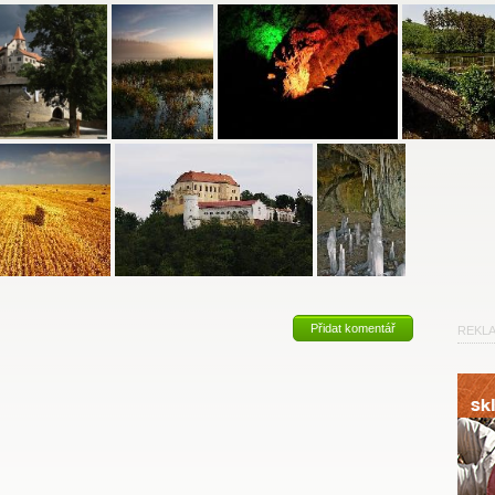
Přidat komentář
REKL