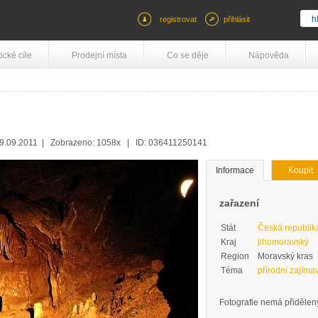
registrovat
přihlásit
tické cíle
Prodejní místa
Co se děje
Nápověda
19.09.2011 | Zobrazeno: 1058x | ID: 036411250141
Informace
Koupit
zařazení
Stát
Česká republik
Kraj
jihomoravský
Region
Moravský kras
Téma
přírodní zajímav
Fotografie nemá přidělený 