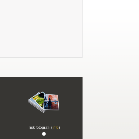
Tisk fotografií (
Info
)