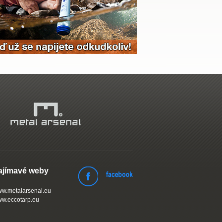
ajímavé weby
w.metalarsenal.eu
w.eccotarp.eu