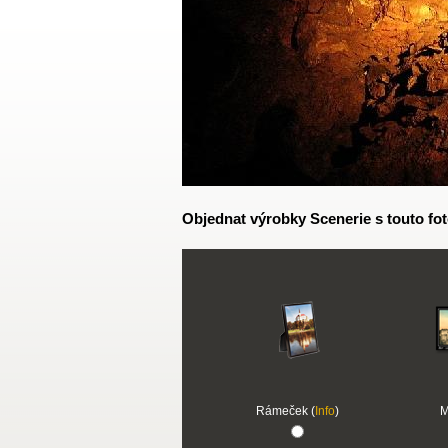
Objednat výrobky Scenerie s touto fot
Rámeček (
Info
)
M