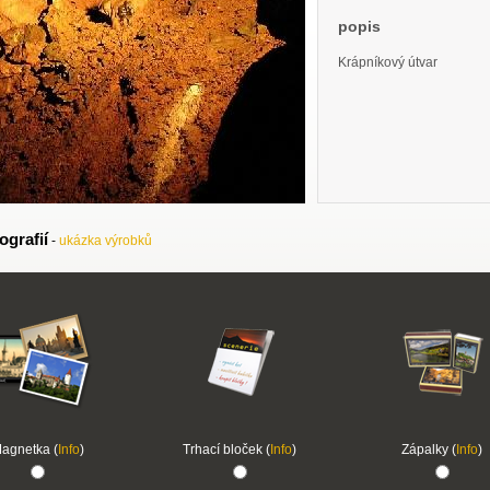
popis
Krápníkový útvar
ografií
-
ukázka výrobků
agnetka (
Info
)
Trhací bloček (
Info
)
Zápalky (
Info
)