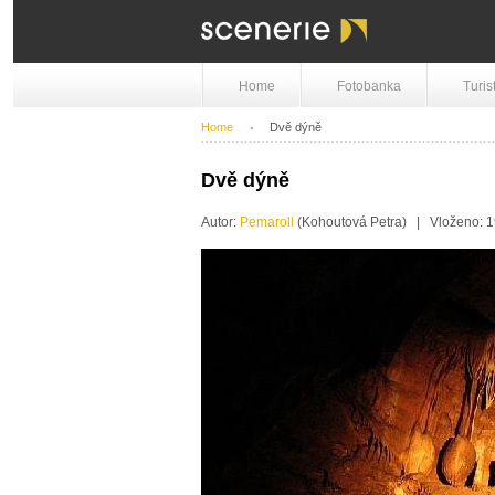
Home
Fotobanka
Turis
Home
Dvě dýně
Dvě dýně
Autor:
Pemaroll
(Kohoutová Petra) | Vloženo: 