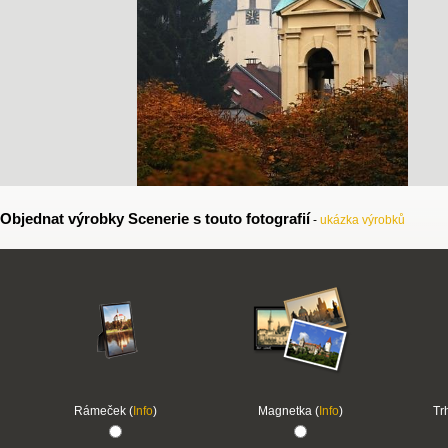
Objednat výrobky Scenerie s touto fotografií
-
ukázka výrobků
Rámeček (
Info
)
Magnetka (
Info
)
Tr