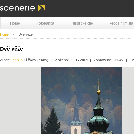
Home
Fotobanka
Turistické cíle
Prodejní místa
Home
Dvě věže
Dvě věže
Autor:
Lennik
(Křížová Lenka) | Vloženo: 01.06.2009 | Zobrazeno: 1204x | ID