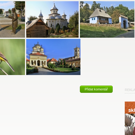
Přidat komentář
REKL