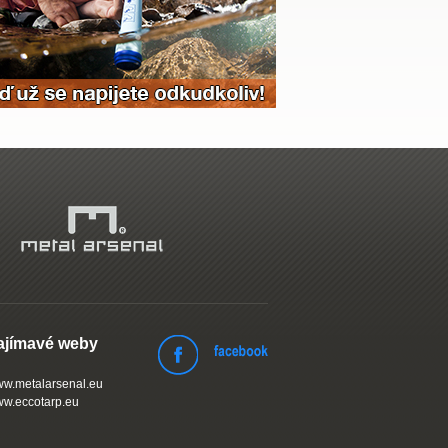
ajímavé weby
w.metalarsenal.eu
w.eccotarp.eu