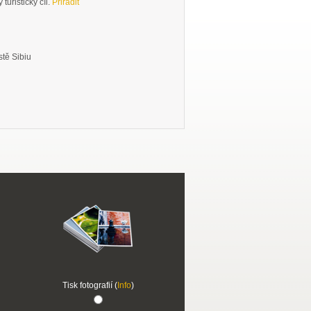
turistický cíl.
Přiřadit
stě Sibiu
Tisk fotografií (
Info
)