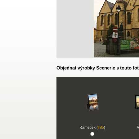
Objednat výrobky Scenerie s touto fot
Rámeček (
Info
)
M