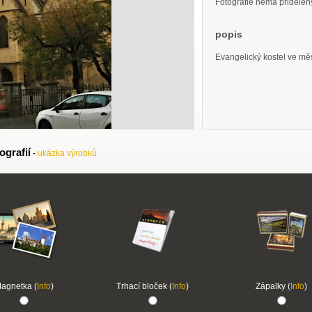
Fotografie nemá přidělený 
popis
Evangelický kostel ve mě
ografií
-
ukázka výrobků
agnetka (
Info
)
Trhací bloček (
Info
)
Zápalky (
Info
)