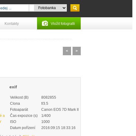
Kontakty
Vložit fotografii
<
>
exif
Velikost (B)
8082855
Clona
f/3.5
Fotoaparát
Canon EOS 7D Mark II
ké a
Čas expozice (s)
1/400
y
ISO
1000
Datum pořízení
2016:09:15 18:33:16