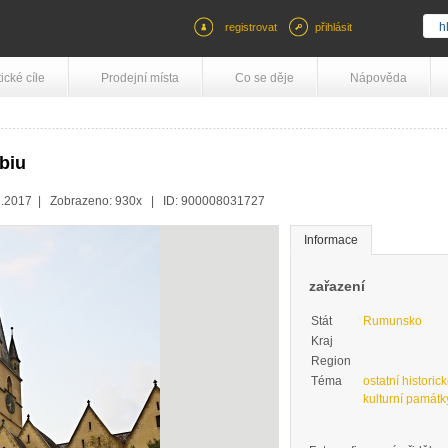
registrovat
přihlásit
tické cíle
Prodejní místa
Co se děje
Nápověda
biu
1.2017 | Zobrazeno: 930x | ID: 900008031727
Informace
zařazení
Stát
Rumunsko
Kraj
Region
Téma
ostatní historic
kulturní památk