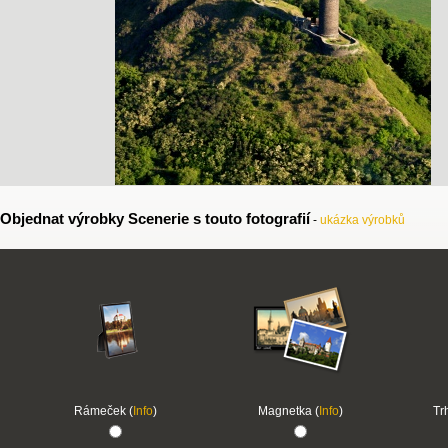
Objednat výrobky Scenerie s touto fotografií
-
ukázka výrobků
Rámeček (
Info
)
Magnetka (
Info
)
Tr