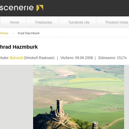
Home
Fotobanka
Turistické cíle
Prodejní místa
Home
hrad Hazmburk
hrad Hazmburk
Autor:
Bohumil
(Smokoň Radovan) | Vloženo: 09.06.2008 | Zobrazeno: 1517x