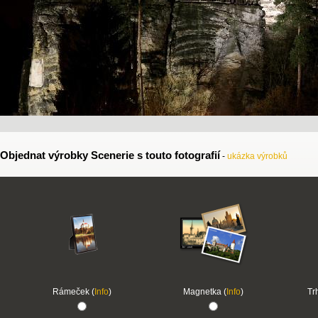
Objednat výrobky Scenerie s touto fotografií
-
ukázka výrobků
Rámeček (
Info
)
Magnetka (
Info
)
Tr