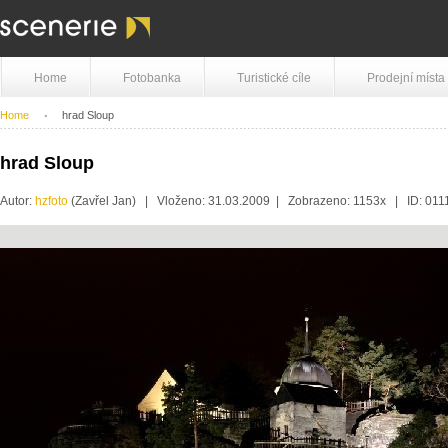
Home
Fotobanka
Turistické cíle
Prodejní místa
Home
hrad Sloup
hrad Sloup
Autor:
hzfoto
(Zavřel Jan) | Vloženo: 31.03.2009 | Zobrazeno: 1153x | ID: 01