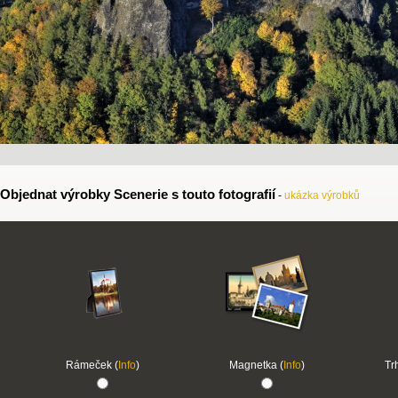
Objednat výrobky Scenerie s touto fotografií
-
ukázka výrobků
Rámeček (
Info
)
Magnetka (
Info
)
Tr