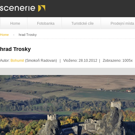
Home
Fotobanka
Turistické cíle
Prodejní místa
Home
hrad Trosky
hrad Trosky
Autor:
Bohumil
(Smokoň Radovan) | Vloženo: 28.10.2012 | Zobrazeno: 1005x