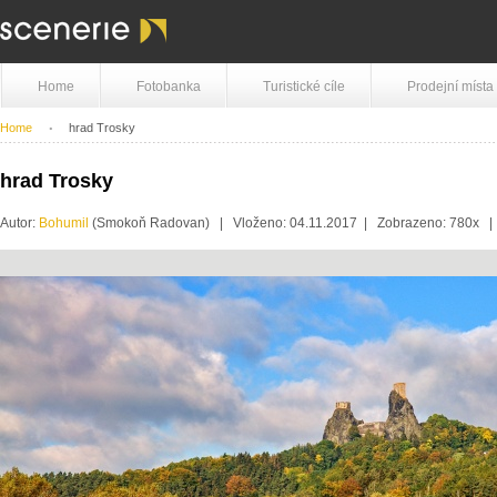
Home
Fotobanka
Turistické cíle
Prodejní místa
Home
hrad Trosky
hrad Trosky
Autor:
Bohumil
(Smokoň Radovan) | Vloženo: 04.11.2017 | Zobrazeno: 780x |