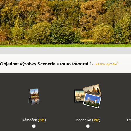
Objednat výrobky Scenerie s touto fotografií
-
ukázka výrobků
Rámeček (
Info
)
Magnetka (
Info
)
Tr