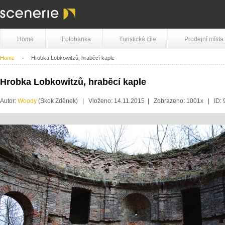
Home
Fotobanka
Turistické cíle
Prodejní místa
Home
Hrobka Lobkowitzů, hraběcí kaple
Hrobka Lobkowitzů, hraběcí kaple
Autor:
Woody
(Skok Zděnek) | Vloženo: 14.11.2015 | Zobrazeno: 1001x | ID: