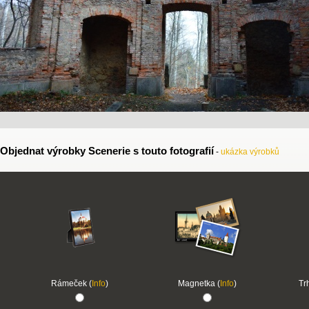
Objednat výrobky Scenerie s touto fotografií
-
ukázka výrobků
Rámeček (
Info
)
Magnetka (
Info
)
Tr