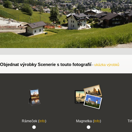
Objednat výrobky Scenerie s touto fotografií
-
ukázka výrobků
Rámeček (
Info
)
Magnetka (
Info
)
Tr