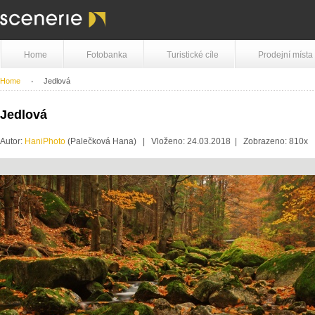
Home
Fotobanka
Turistické cíle
Prodejní místa
Home
Jedlová
Jedlová
Autor:
HaniPhoto
(Palečková Hana) | Vloženo: 24.03.2018 | Zobrazeno: 810x