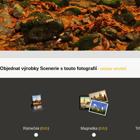
Objednat výrobky Scenerie s touto fotografií
-
ukázka výrobků
Rámeček (
Info
)
Magnetka (
Info
)
Tr