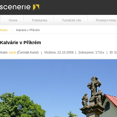
Home
Fotobanka
Turistické cíle
Prodejní místa
Home
Kalvárie v Příkrém
Kalvárie v Příkrém
Autor:
karel
(Čermák Karel) | Vloženo: 22.10.2009 | Zobrazeno: 1731x | ID: 