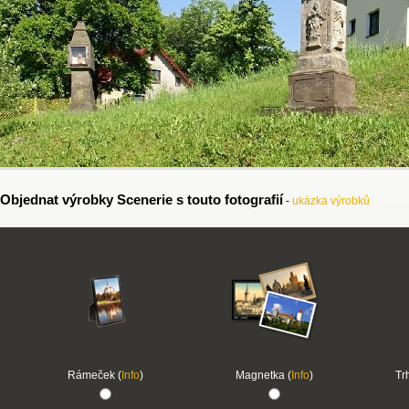
Objednat výrobky Scenerie s touto fotografií
-
ukázka výrobků
Rámeček (
Info
)
Magnetka (
Info
)
Tr