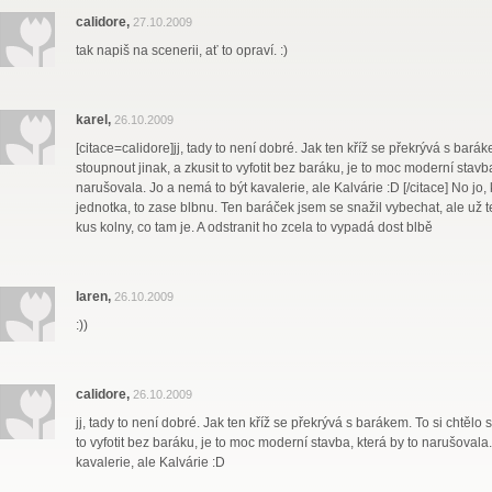
calidore,
27.10.2009
tak napiš na scenerii, ať to opraví. :)
karel,
26.10.2009
[citace=calidore]jj, tady to není dobré. Jak ten kříž se překrývá s barák
stoupnout jinak, a zkusit to vyfotit bez baráku, je to moc moderní stavba
narušovala. Jo a nemá to být kavalerie, ale Kalvárie :D [/citace] No jo,
jednotka, to zase blbnu. Ten baráček jsem se snažil vybechat, ale už
kus kolny, co tam je. A odstranit ho zcela to vypadá dost blbě
laren,
26.10.2009
:))
calidore,
26.10.2009
jj, tady to není dobré. Jak ten kříž se překrývá s barákem. To si chtělo 
to vyfotit bez baráku, je to moc moderní stavba, která by to narušovala
kavalerie, ale Kalvárie :D