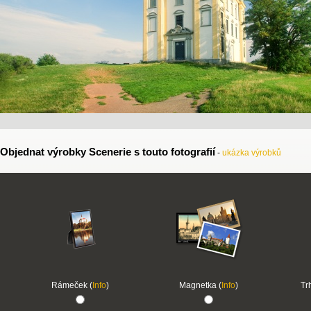
Objednat výrobky Scenerie s touto fotografií
-
ukázka výrobků
Rámeček (
Info
)
Magnetka (
Info
)
Tr