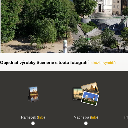
Objednat výrobky Scenerie s touto fotografií
-
ukázka výrobků
Rámeček (
Info
)
Magnetka (
Info
)
Tr