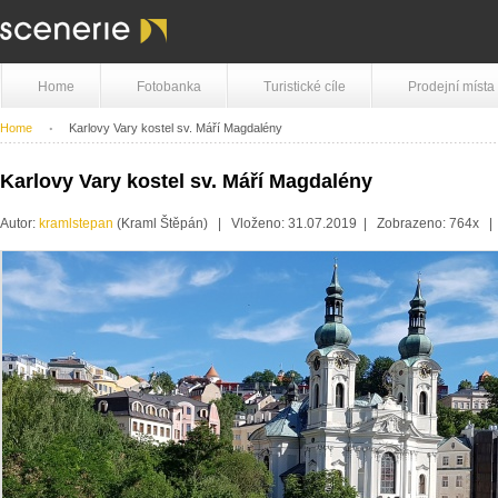
Home
Fotobanka
Turistické cíle
Prodejní místa
Home
Karlovy Vary kostel sv. Máří Magdalény
Karlovy Vary kostel sv. Máří Magdalény
Autor:
kramlstepan
(Kraml Štěpán) | Vloženo: 31.07.2019 | Zobrazeno: 764x 