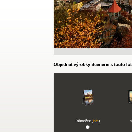
Objednat výrobky Scenerie s touto fot
Rámeček (
Info
)
M