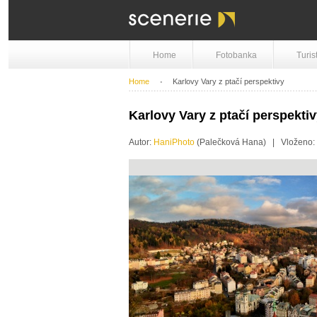
Home
Fotobanka
Turis
Home
Karlovy Vary z ptačí perspektivy
Karlovy Vary z ptačí perspekti
Autor:
HaniPhoto
(Palečková Hana) | Vloženo: