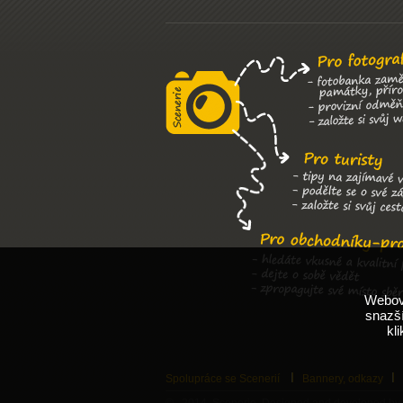
Webové
snazší
kl
Spolupráce se Scenerií
Bannery, odkazy