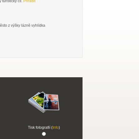
turistický cíl.
Přiřadit
ěsto z výšky lázně vyhlídka
Tisk fotografií (
Info
)