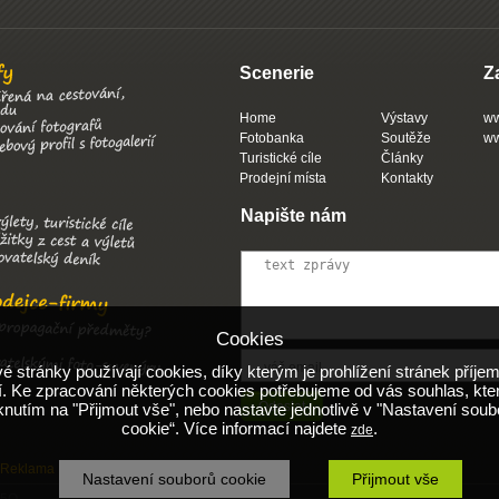
Scenerie
Z
Home
Výstavy
ww
Fotobanka
Soutěže
ww
Turistické cíle
Články
Prodejní místa
Kontakty
Napište nám
Cookies
 stránky používají cookies, díky kterým je prohlížení stránek příjem
. Ke zpracování některých cookies potřebujeme od vás souhlas, kte
iknutím na "Přijmout vše", nebo nastavte jednotlivě v "Nastavení soub
cookie“. Více informací najdete
.
zde
Reklama
Obchodní podmínky
Nápověda
Nastavení souborů cookie
Přijmout vše