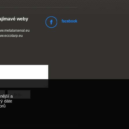
ajímavé weby
w.metalarsenal.eu
w.eccotarp.eu
nější a
rý dáte
orů