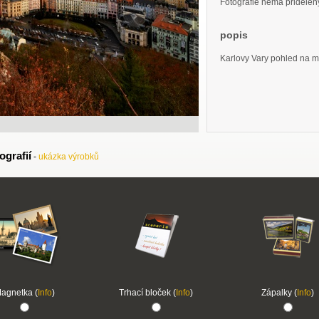
Fotografie nemá přidělený 
popis
Karlovy Vary pohled na m
ografií
-
ukázka výrobků
agnetka (
Info
)
Trhací bloček (
Info
)
Zápalky (
Info
)