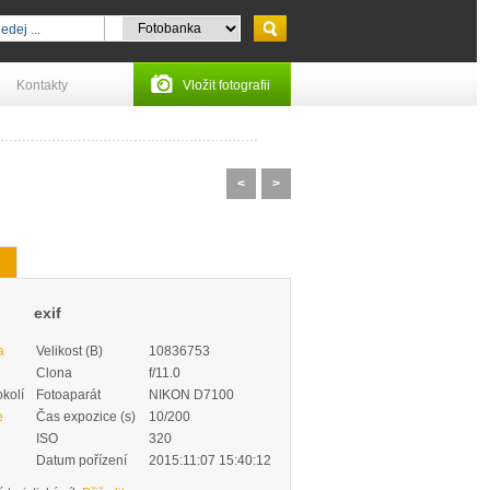
Kontakty
Vložit fotografii
<
>
exif
a
Velikost (B)
10836753
Clona
f/11.0
okolí
Fotoaparát
NIKON D7100
e
Čas expozice (s)
10/200
ISO
320
Datum pořízení
2015:11:07 15:40:12