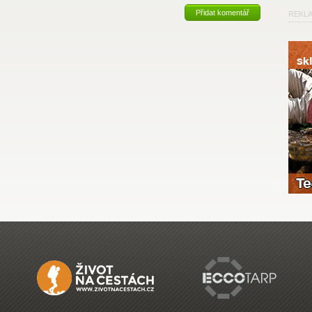
Přidat komentář
REKL