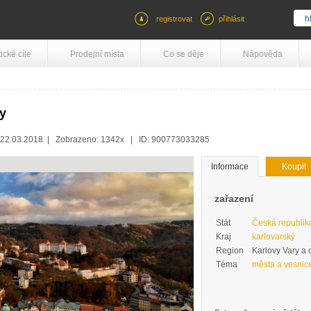
registrovat
přihlásit
tické cíle
Prodejní místa
Co se děje
Nápověda
vy
 22.03.2018 | Zobrazeno: 1342x | ID: 900773033285
Informace
Koupit
zařazení
Stát
Česká republik
Kraj
karlovarský
Region
Karlovy Vary a 
Téma
města a vesnic