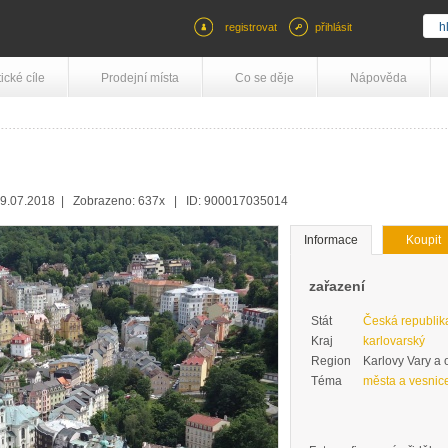
registrovat
přihlásit
tické cíle
Prodejní místa
Co se děje
Nápověda
09.07.2018 | Zobrazeno: 637x | ID: 900017035014
Informace
Koupit
zařazení
Stát
Česká republik
Kraj
karlovarský
Region
Karlovy Vary a 
Téma
města a vesnic