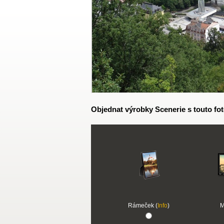
Objednat výrobky Scenerie s touto fot
Rámeček (
Info
)
M