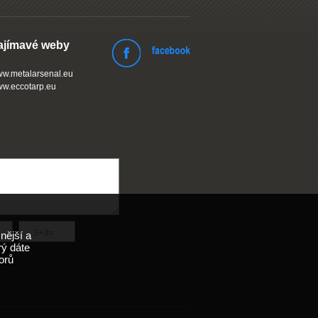
ajímavé weby
w.metalarsenal.eu
w.eccotarp.eu
nější a
rý dáte
orů