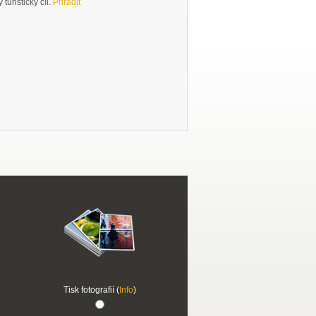
turistický cíl.
Přiřadit
Tisk fotografií (
Info
)