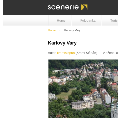
Home
Fotobanka
Turis
Home
Karlovy Vary
Karlovy Vary
Autor:
kramlstepan
(Kraml Štěpán) | Vloženo: 