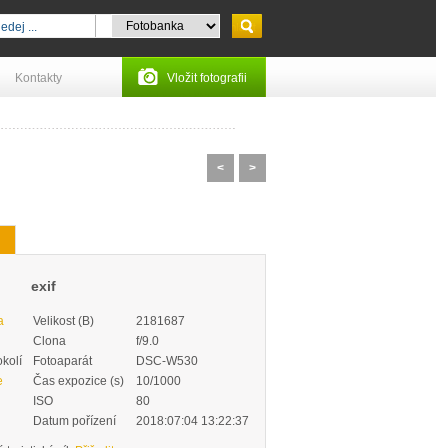
Kontakty
Vložit fotografii
<
>
exif
a
Velikost (B)
2181687
Clona
f/9.0
okolí
Fotoaparát
DSC-W530
e
Čas expozice (s)
10/1000
ISO
80
Datum pořízení
2018:07:04 13:22:37