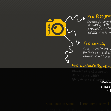
Webové
snazší
kl
Spolupráce se Scenerií
Bannery, odkazy
© 2014 Scenerie, Designed and developed by