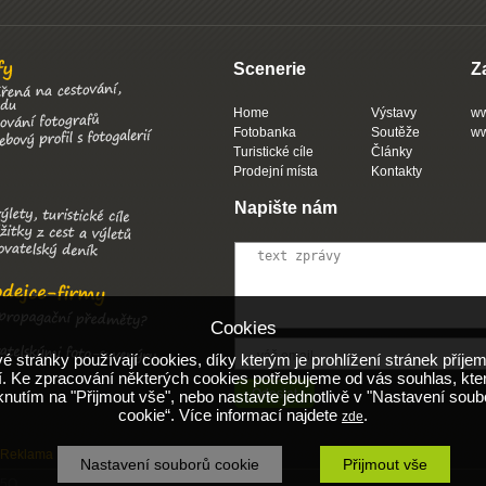
Scenerie
Z
Home
Výstavy
ww
Fotobanka
Soutěže
ww
Turistické cíle
Články
Prodejní místa
Kontakty
Napište nám
Cookies
 stránky používají cookies, díky kterým je prohlížení stránek příjem
. Ke zpracování některých cookies potřebujeme od vás souhlas, kte
iknutím na "Přijmout vše", nebo nastavte jednotlivě v "Nastavení soub
cookie“. Více informací najdete
.
zde
Reklama
Obchodní podmínky
Nápověda
Nastavení souborů cookie
Přijmout vše
 5Q