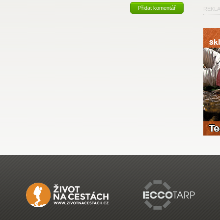
Přidat komentář
REKL