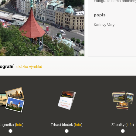
Fotografie nemá přidělený 
popis
Karlovy Vary
ografií
-
ukázka výrobků
agnetka (
Info
)
Trhací bloček (
Info
)
Zápalky (
Info
)