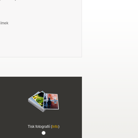
snímek
Tisk fotografií (
Info
)