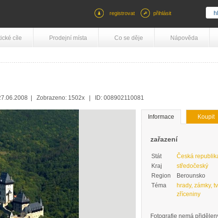
registrovat
přihlásit
tické cíle
Prodejní místa
Co se děje
Nápověda
7.06.2008 | Zobrazeno: 1502x | ID: 008902110081
Informace
Koupit
zařazení
Stát
Česká republik
Kraj
středočeský
Region
Berounsko
Téma
hrady, zámky, tv
zříceniny
Fotografie nemá přidělený 