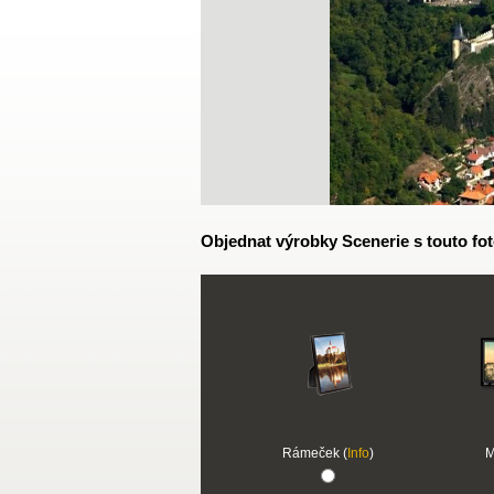
Objednat výrobky Scenerie s touto fot
Rámeček (
Info
)
M