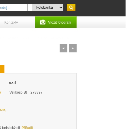
Kontakty
Vložit fotografii
<
>
exif
a
Velikost (B)
278897
rze,
turistický cíl.
Přiřadit