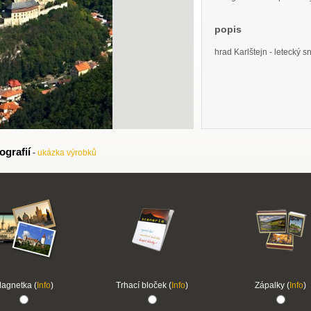
popis
hrad Karlštejn - letecký 
ografií
-
ukázka výrobků
agnetka (
Info
)
Trhací bloček (
Info
)
Zápalky (
Info
)