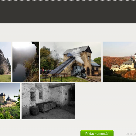
Přidat komentář
REKL