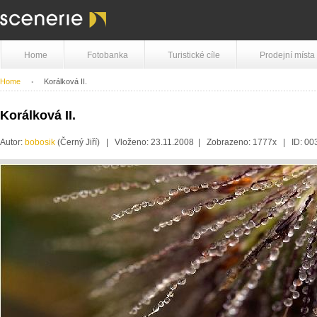
Home
Fotobanka
Turistické cíle
Prodejní místa
Home
Korálková II.
Korálková II.
Autor:
bobosik
(Černý Jiří) | Vloženo: 23.11.2008 | Zobrazeno: 1777x | ID: 0