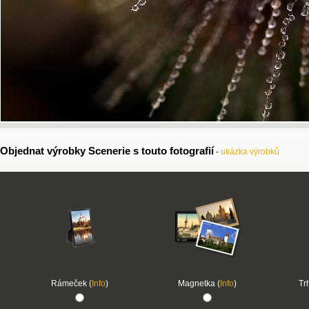
Objednat výrobky Scenerie s touto fotografií
-
ukázka výrobků
Rámeček (
Info
)
Magnetka (
Info
)
Tr