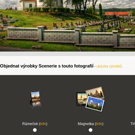
Objednat výrobky Scenerie s touto fotografií
-
ukázka výrobků
Rámeček (
Info
)
Magnetka (
Info
)
Tr