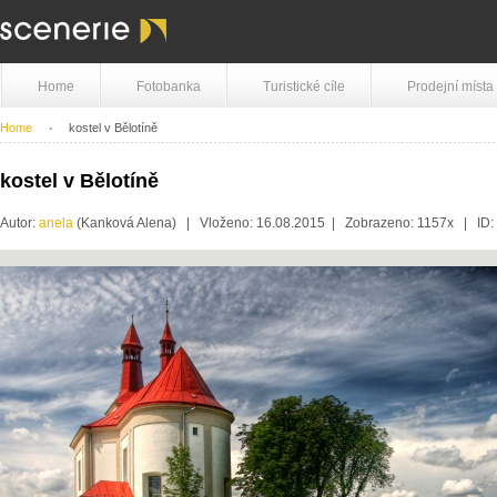
Home
Fotobanka
Turistické cíle
Prodejní místa
Home
kostel v Bělotíně
kostel v Bělotíně
Autor:
anela
(Kanková Alena) | Vloženo: 16.08.2015 | Zobrazeno: 1157x | ID