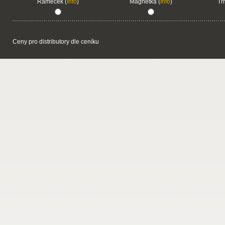
Rámeček (
Info
)
Magnetka (
Info
)
Tr
Ceny pro distributory dle ceníku