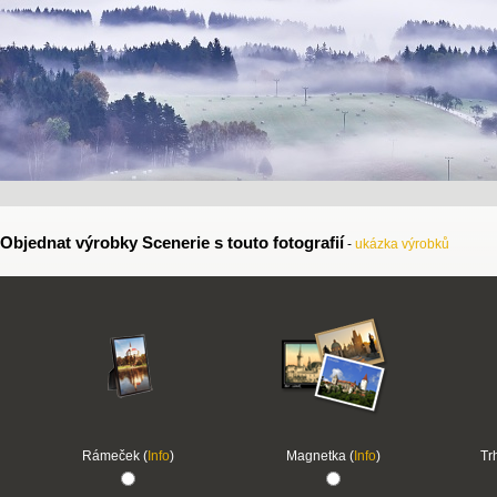
Objednat výrobky Scenerie s touto fotografií
-
ukázka výrobků
Rámeček (
Info
)
Magnetka (
Info
)
Tr