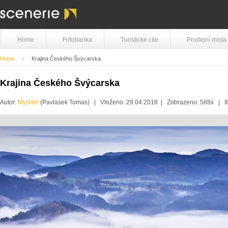
Home
Fotobanka
Turistické cíle
Prodejní místa
Home
Krajina Českého Švýcarska
Krajina Českého Švýcarska
Autor:
Myslitel
(Pavlasek Tomas) | Vloženo: 29.04.2018 | Zobrazeno: 588x | 