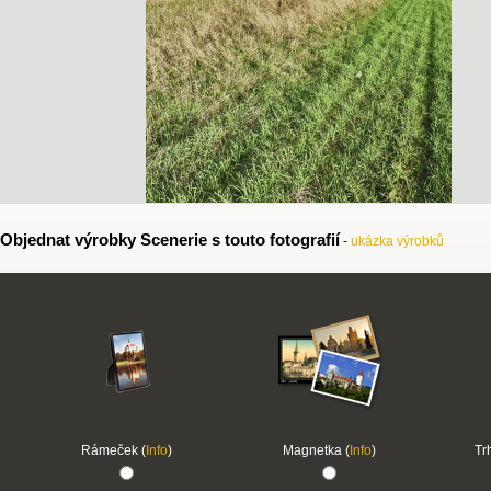
Objednat výrobky Scenerie s touto fotografií
-
ukázka výrobků
Rámeček (
Info
)
Magnetka (
Info
)
Tr