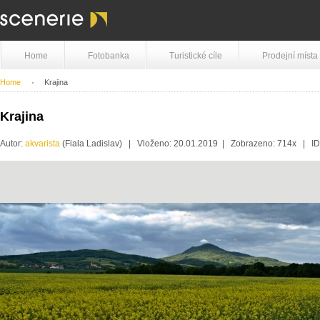
Home
Fotobanka
Turistické cíle
Prodejní místa
Home
Krajina
Krajina
Autor:
akvarista
(Fiala Ladislav) | Vloženo: 20.01.2019 | Zobrazeno: 714x | I