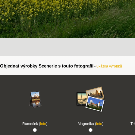
Objednat výrobky Scenerie s touto fotografií
-
ukázka výrobků
Rámeček (
Info
)
Magnetka (
Info
)
Tr