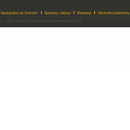
Spolupráce se Scenerií
Bannery, odkazy
Reklama
Obchodní podmínky
© 2014 Scenerie, Designed and developed by 5Q