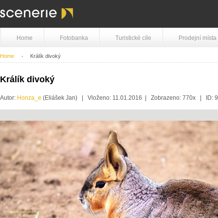
Home
Fotobanka
Turistické cíle
Prodejní místa
Home
Králík divoký
Králík divoký
Autor:
Honza_e
(Eliášek Jan) | Vloženo: 11.01.2016 | Zobrazeno: 770x | ID: