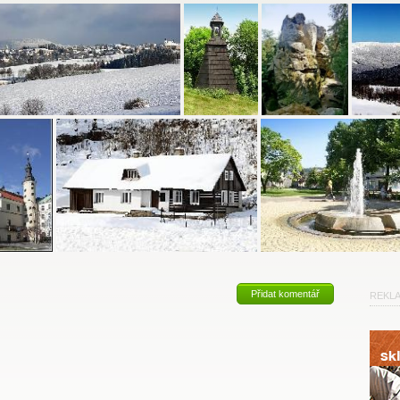
Přidat komentář
REKL