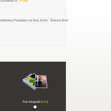
turistický cíl.
Přiřadit
 elektrárny Podspálov na řece Jizeře - Železný Brod
Tisk fotografií (
Info
)