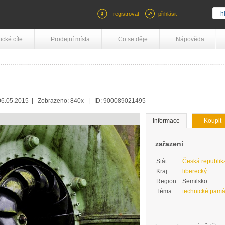
registrovat
přihlásit
tické cíle
Prodejní místa
Co se děje
Nápověda
6.05.2015 | Zobrazeno: 840x | ID: 900089021495
Informace
Koupit
zařazení
Stát
Česká republik
Kraj
liberecký
Region
Semilsko
Téma
technické pamá