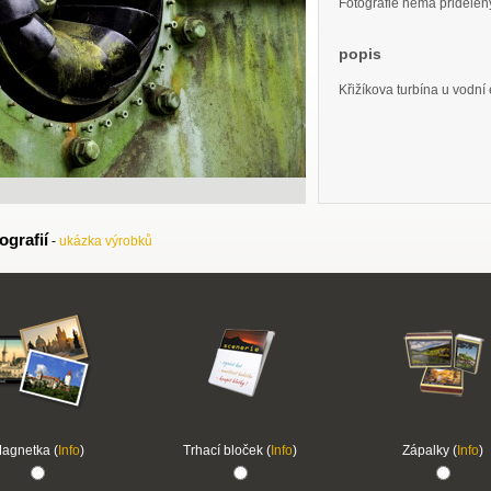
Fotografie nemá přidělený 
popis
Křižíkova turbína u vodní
ografií
-
ukázka výrobků
agnetka (
Info
)
Trhací bloček (
Info
)
Zápalky (
Info
)