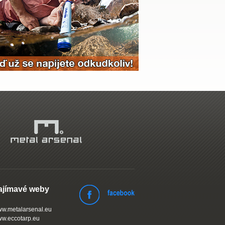
ajímavé weby
w.metalarsenal.eu
w.eccotarp.eu