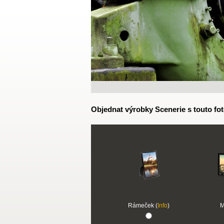
Objednat výrobky Scenerie s touto fot
Rámeček (
Info
)
M