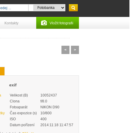
Kontakty
Vložit fotografii
<
>
exif
a
Velikost (B)
10052437
Clona
f/8.0
Fotoaparát
NIKON D90
tky
Čas expozice (s)
10/800
ISO
400
Datum pořízení
2014:11:18 11:47:57