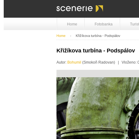
Home
Fotobanka
Turis
Home
Křižíkova turbína - Podspálov
Křižíkova turbína - Podspálov
Autor:
Bohumil
(Smokoň Radovan) | Vloženo: 0