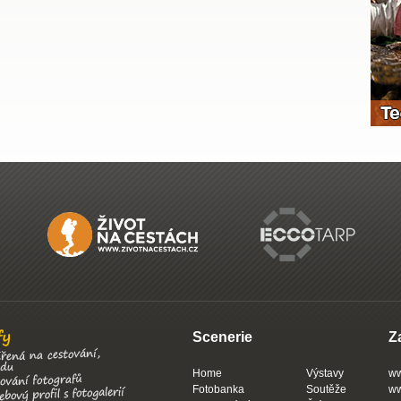
Scenerie
Z
Home
Výstavy
ww
Fotobanka
Soutěže
ww