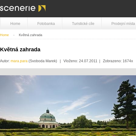
Home
Fotobanka
Turistické cíle
Prodejní místa
Home
Květná zahrada
Květná zahrada
Autor:
mara.para
(Svoboda Marek) | Vloženo: 24.07.2011 | Zobrazeno: 1674x 