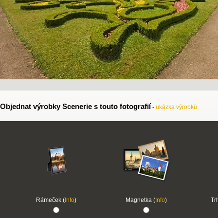
Objednat výrobky Scenerie s touto fotografií
-
ukázka výrobků
Rámeček (
Info
)
Magnetka (
Info
)
Tr