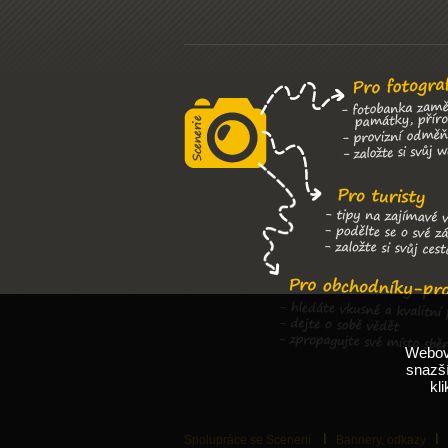
Webové
snazší
kl
Spolupráce se Scenerií
Bannery, odkazy