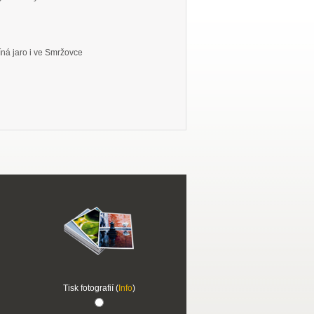
ná jaro i ve Smržovce
Tisk fotografií (
Info
)