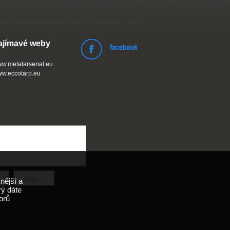
ajímavé weby
w.metalarsenal.eu
w.eccotarp.eu
nější a
rý dáte
orů