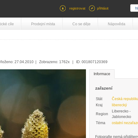
registrovat
přihlásit
tické cíle
Prodejní místa
Co se děje
Nápověda
 Vloženo: 27.04.2010 | Zobrazeno: 1762x | ID: 001807120369
Informace
zařazení
Stát
Česká republik
Kraj
liberecký
Liberecko -
Region
Jablonecko
Téma
ostatní nezařa
Fotografie nemá přidělený 