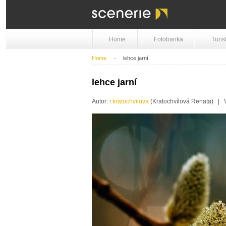
Home
Fotobanka
Turis
Home
lehce jarní
lehce jarní
Autor:
r.kratochvilova
(Kratochvílová Renata) |