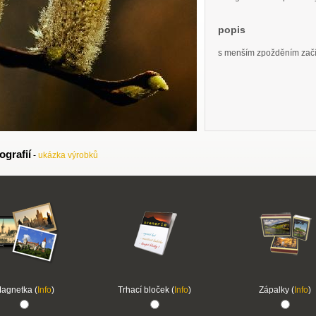
popis
s menším zpožděním začí
ografií
-
ukázka výrobků
agnetka (
Info
)
Trhací bloček (
Info
)
Zápalky (
Info
)