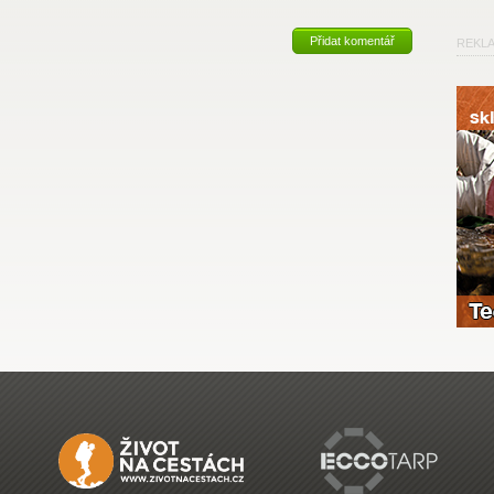
Přidat komentář
REKL