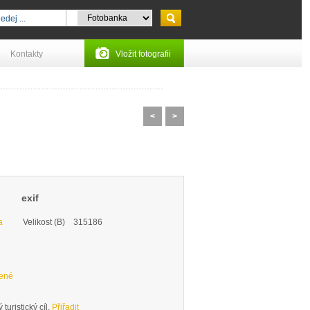
Kontakty
Vložit fotografii
<
>
exif
a
Velikost (B)
315186
zené
turistický cíl.
Přiřadit