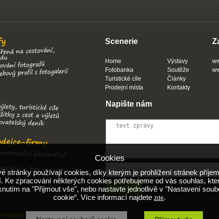
Scenerie
Z
Home
Výstavy
ww
Fotobanka
Soutěže
ww
Turistické cíle
Články
Prodejní místa
Kontakty
Napište nám
Cookies
 stránky používají cookies, díky kterým je prohlížení stránek příjem
. Ke zpracování některých cookies potřebujeme od vás souhlas, kte
iknutím na "Přijmout vše", nebo nastavte jednotlivě v "Nastavení soub
cookie“. Více informací najdete
.
zde
Reklama
Obchodní podmínky
Nápověda