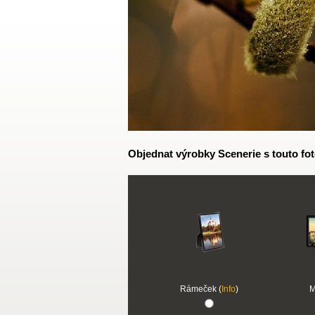
Objednat výrobky Scenerie s touto fot
Rámeček (
Info
)
M