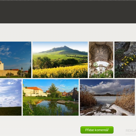
Přidat komentář
REKL