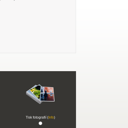
Tisk fotografií (
Info
)