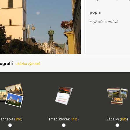
popis
když město vstává
ografií
-
ukázka výrobků
agnetka (
Info
)
Trhací bloček (
Info
)
Zápalky (
Info
)