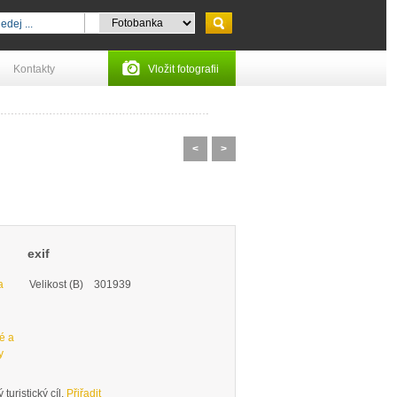
Kontakty
Vložit fotografii
<
>
exif
a
Velikost (B)
301939
ké a
y
turistický cíl.
Přiřadit