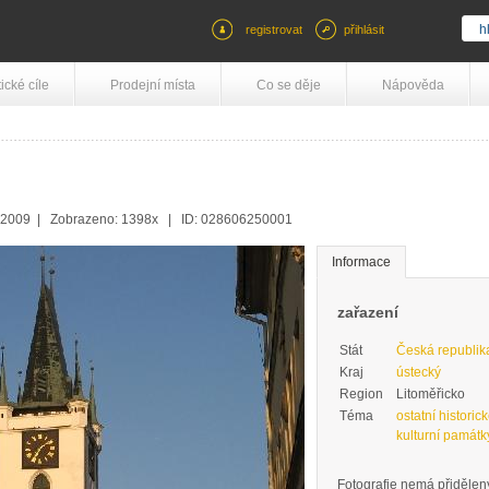
registrovat
přihlásit
tické cíle
Prodejní místa
Co se děje
Nápověda
9.2009 | Zobrazeno: 1398x | ID: 028606250001
Informace
zařazení
Stát
Česká republik
Kraj
ústecký
Region
Litoměřicko
Téma
ostatní historic
kulturní památk
Fotografie nemá přidělený 