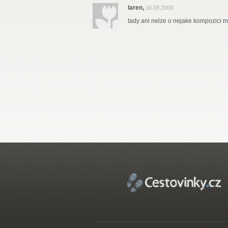
laren,
16.09.2009
tady ani nelze o nejake kompozici ml