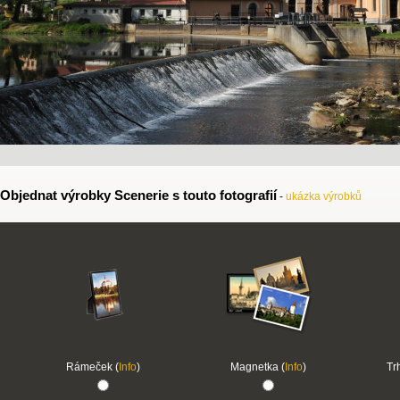
Objednat výrobky Scenerie s touto fotografií
-
ukázka výrobků
Rámeček (
Info
)
Magnetka (
Info
)
Tr