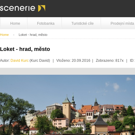
Home
Fotobanka
Turistické cíle
Prodejní místa
Home
Loket - hrad, město
Loket - hrad, město
Autor:
David Kurc
(Kurc David) | Vloženo: 20.09.2016 | Zobrazeno: 817x | ID