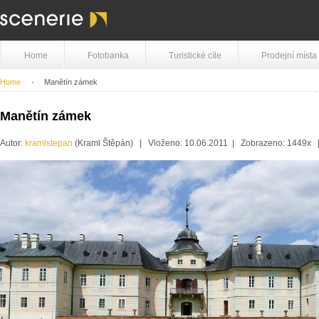
Home
Fotobanka
Turistické cíle
Prodejní místa
Home
Manětín zámek
Manětín zámek
Autor:
kramlstepan
(Kraml Štěpán) | Vloženo: 10.06.2011 | Zobrazeno: 1449x