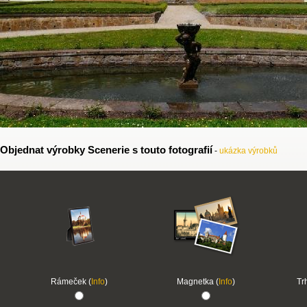
Objednat výrobky Scenerie s touto fotografií
-
ukázka výrobků
Rámeček (
Info
)
Magnetka (
Info
)
Tr