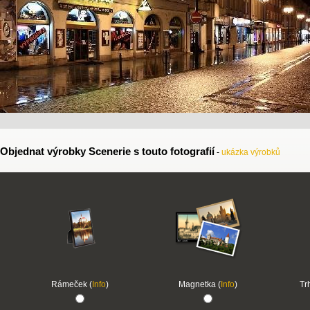
Objednat výrobky Scenerie s touto fotografií
-
ukázka výrobků
Rámeček (
Info
)
Magnetka (
Info
)
Tr