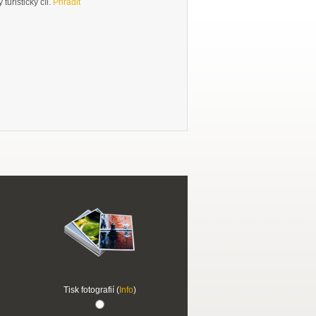
turistický cíl.
Přiřadit
Tisk fotografií (
Info
)