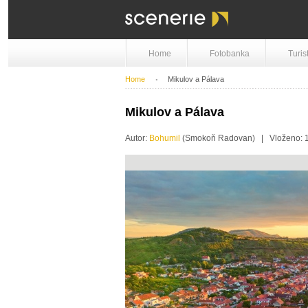
Home
Fotobanka
Turis
Home
Mikulov a Pálava
Mikulov a Pálava
Autor:
Bohumil
(Smokoň Radovan) | Vloženo: 1