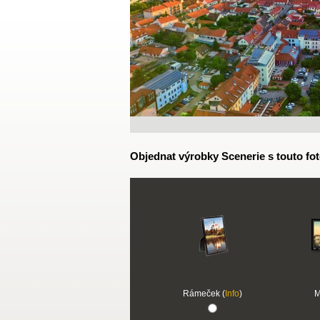
Objednat výrobky Scenerie s touto fot
Rámeček (
Info
)
M