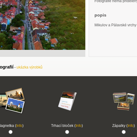
Fotografie nemá přidělený 
popis
Mikulov a Pálavské vrchy
ografií
-
ukázka výrobků
agnetka (
Info
)
Trhací bloček (
Info
)
Zápalky (
Info
)