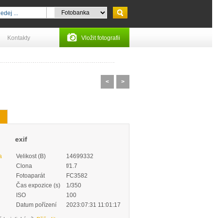
Kontakty
Vložit fotografii
<
>
exif
a
Velikost (B)
14699332
Clona
f/1.7
Fotoaparát
FC3582
Čas expozice (s)
1/350
ISO
100
Datum pořízení
2023:07:31 11:01:17