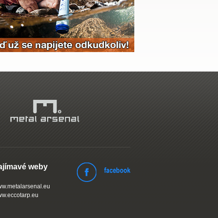
ajímavé weby
w.metalarsenal.eu
w.eccotarp.eu