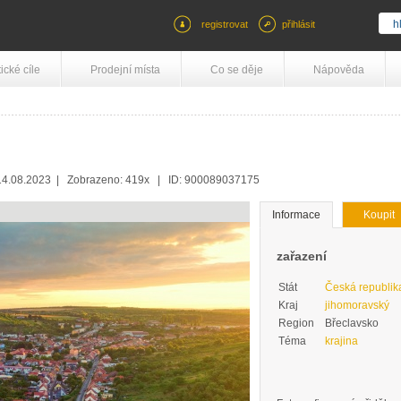
registrovat
přihlásit
tické cíle
Prodejní místa
Co se děje
Nápověda
4.08.2023 | Zobrazeno: 419x | ID: 900089037175
Informace
Koupit
zařazení
Stát
Česká republik
Kraj
jihomoravský
Region
Břeclavsko
Téma
krajina