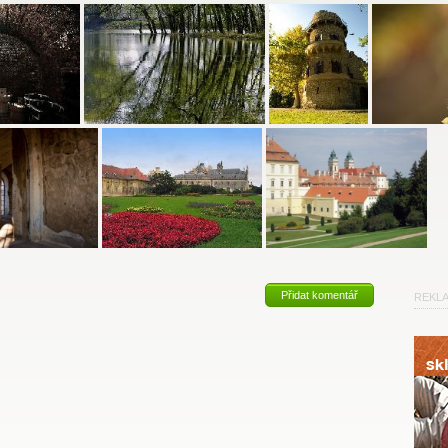
Přidat komentář
REKL