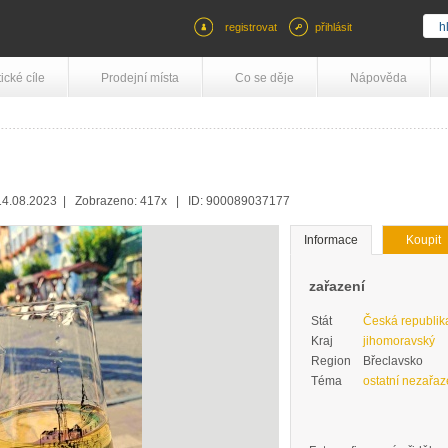
registrovat
přihlásit
tické cíle
Prodejní místa
Co se děje
Nápověda
4.08.2023 | Zobrazeno: 417x | ID: 900089037177
Informace
Koupit
zařazení
Stát
Česká republik
Kraj
jihomoravský
Region
Břeclavsko
Téma
ostatní nezařa