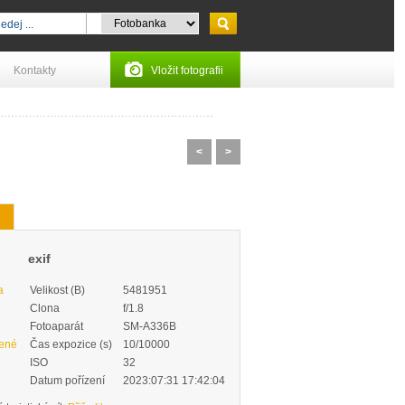
Kontakty
Vložit fotografii
<
>
exif
a
Velikost (B)
5481951
Clona
f/1.8
Fotoaparát
SM-A336B
zené
Čas expozice (s)
10/10000
ISO
32
Datum pořízení
2023:07:31 17:42:04