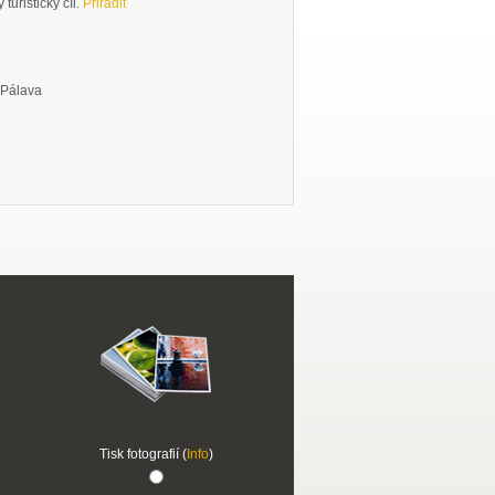
turistický cíl.
Přiřadit
 Pálava
Tisk fotografií (
Info
)