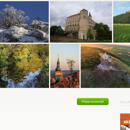
Přidat komentář
REKL