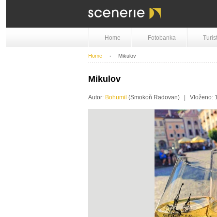
Home
Fotobanka
Turis
Home
Mikulov
Mikulov
Autor:
Bohumil
(Smokoň Radovan) | Vloženo: 1