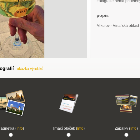
Fotografie nemá přidělený 
popis
Mikulov - Vinařská oblast
ografií
-
ukázka výrobků
agnetka (
Info
)
Trhací bloček (
Info
)
Zápalky (
Info
)