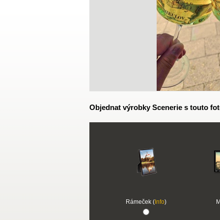
Objednat výrobky Scenerie s touto fot
Rámeček (
Info
)
M