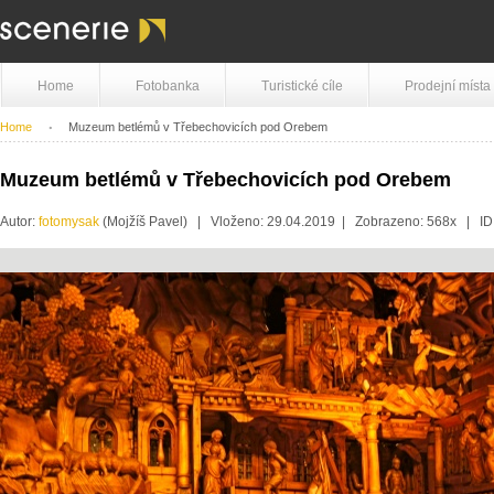
Home
Fotobanka
Turistické cíle
Prodejní místa
Home
Muzeum betlémů v Třebechovicích pod Orebem
Muzeum betlémů v Třebechovicích pod Orebem
Autor:
fotomysak
(Mojžíš Pavel) | Vloženo: 29.04.2019 | Zobrazeno: 568x | I