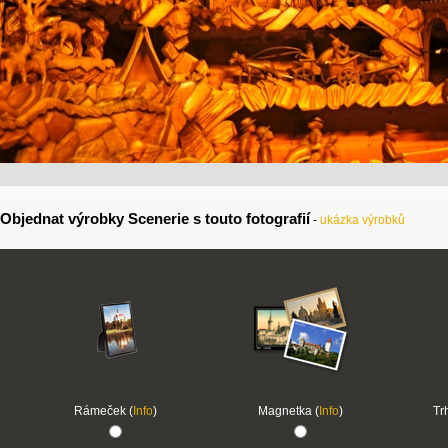
Objednat výrobky Scenerie s touto fotografií
-
ukázka výrobků
Rámeček (
Info
)
Magnetka (
Info
)
Tr