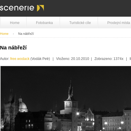
Home
Fotobanka
Turistické cíle
Prodejní místa
Home
Na nábřeží
Na nábřeží
Autor:
free.wodack
(Vodák Petr) | Vloženo: 20.10.2010 | Zobrazeno: 1374x | 