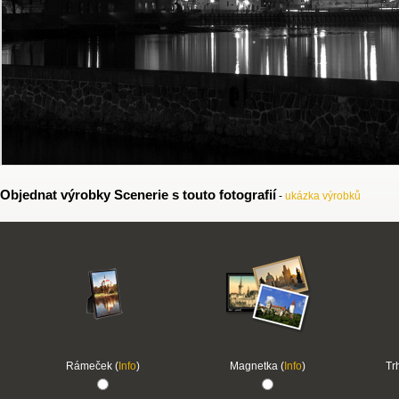
Objednat výrobky Scenerie s touto fotografií
-
ukázka výrobků
Rámeček (
Info
)
Magnetka (
Info
)
Tr