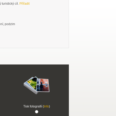
turistický cíl.
Přiřadit
ení, podzim
Tisk fotografií (
Info
)