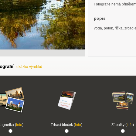
Fotografie nemá přidělený 
popis
voda, potok, říčka, zrcadl
ografií
-
ukázka výrobků
agnetka (
Info
)
Trhací bloček (
Info
)
Zápalky (
Info
)