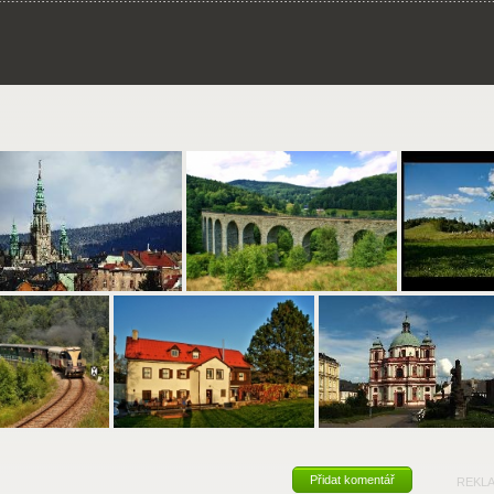
Přidat komentář
REKL