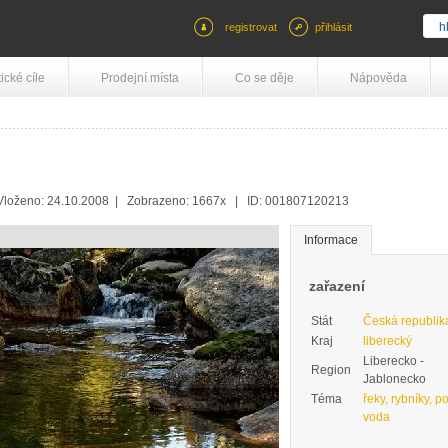
registrovat
přihlásit
tické cíle
Prodejní místa
Co se děje
Nápověda
 Vloženo: 24.10.2008 | Zobrazeno: 1667x | ID: 001807120213
Informace
zařazení
Stát
Česká republik
Kraj
liberecký
Liberecko -
Region
Jablonecko
Téma
řeky, rybníky, po
voda