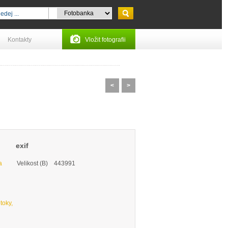
Kontakty
Vložit fotografii
<
>
exif
a
Velikost (B)
443991
toky,