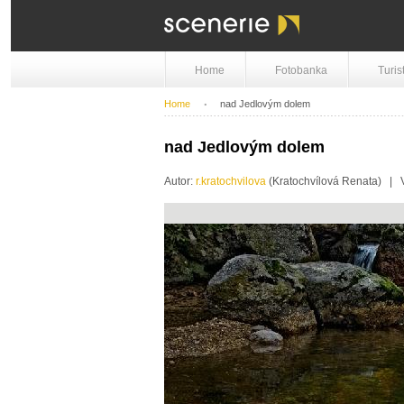
Home
Fotobanka
Turis
Home
nad Jedlovým dolem
nad Jedlovým dolem
Autor:
r.kratochvilova
(Kratochvílová Renata) |