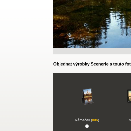
Objednat výrobky Scenerie s touto fot
Rámeček (
Info
)
M