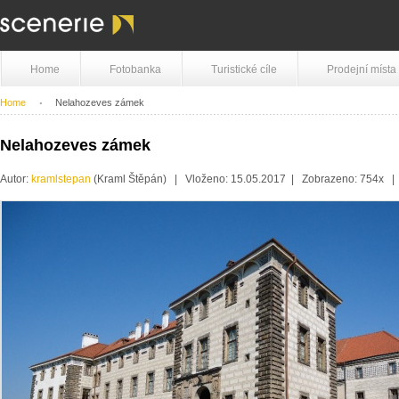
Home
Fotobanka
Turistické cíle
Prodejní místa
Home
Nelahozeves zámek
Nelahozeves zámek
Autor:
kramlstepan
(Kraml Štěpán) | Vloženo: 15.05.2017 | Zobrazeno: 754x 