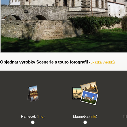
Objednat výrobky Scenerie s touto fotografií
-
ukázka výrobků
Rámeček (
Info
)
Magnetka (
Info
)
Tr