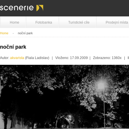
Home
Fotobanka
Turistické cíle
Prodejní místa
Home
noční park
noční park
Autor:
akvarista
(Fiala Ladislav) | Vloženo: 17.09.2009 | Zobrazeno: 1360x | 