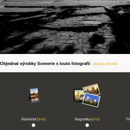
Objednat výrobky Scenerie s touto fotografií
-
ukázka výrobků
Rámeček (
Info
)
Magnetka (
Info
)
Tr