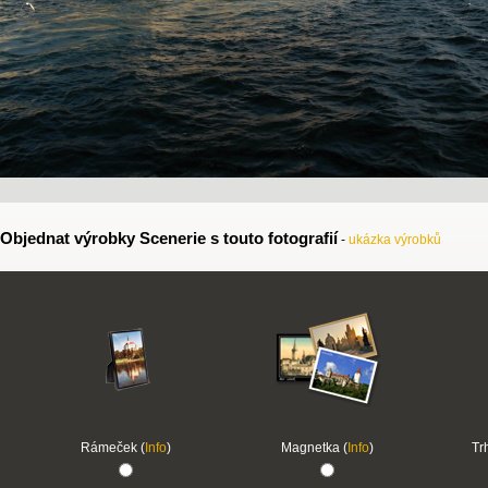
Objednat výrobky Scenerie s touto fotografií
-
ukázka výrobků
Rámeček (
Info
)
Magnetka (
Info
)
Tr