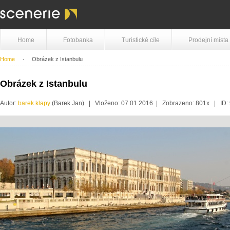
Home
Fotobanka
Turistické cíle
Prodejní místa
Home
Obrázek z Istanbulu
Obrázek z Istanbulu
Autor:
barek.klapy
(Barek Jan) | Vloženo: 07.01.2016 | Zobrazeno: 801x | ID