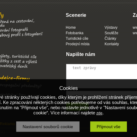
Scenerie
Z
Home
Výstavy
ww
Fotobanka
Soutěže
ww
Turistické cíle
Články
Prodejní místa
Kontakty
Napište nám
Cookies
 stránky používají cookies, díky kterým je prohlížení stránek příjem
. Ke zpracování některých cookies potřebujeme od vás souhlas, kte
iknutím na "Přijmout vše", nebo nastavte jednotlivě v "Nastavení soub
cookie“. Více informací najdete
.
zde
Reklama
Obchodní podmínky
Nápověda
Nastavení souborů cookie
Přijmout vše
 5Q