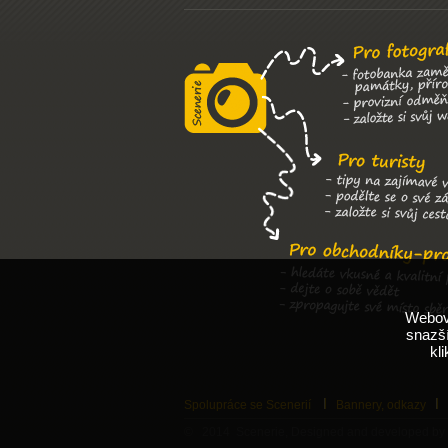
Webové
snazší
kl
Spolupráce se Scenerií
Bannery, odkazy
© 2014 Scenerie, Designed and developed by