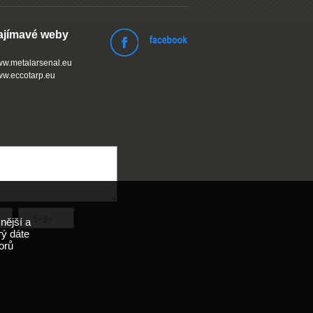
ajímavé weby
w.metalarsenal.eu
w.eccotarp.eu
nější a
rý dáte
orů