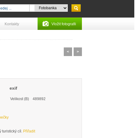
Kontakty
Vložit fotografii
<
>
exif
Velikost (B)
489892
pečky
turistický cíl.
Přiřadit